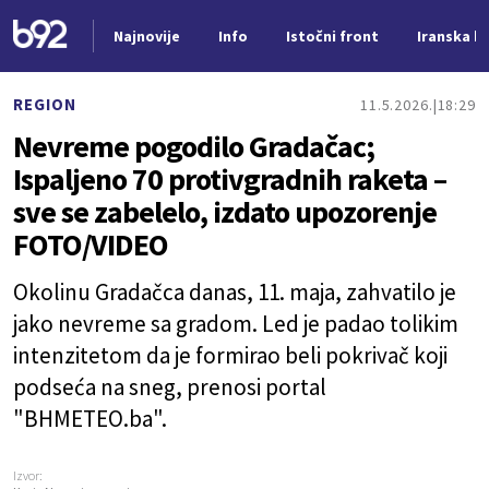
Najnovije
Info
Istočni front
Iranska kr
Nova vest
REGION
11.5.2026.
18:29
Nevreme pogodilo Gradačac;
Ispaljeno 70 protivgradnih raketa –
sve se zabelelo, izdato upozorenje
FOTO/VIDEO
Okolinu Gradačca danas, 11. maja, zahvatilo je
jako nevreme sa gradom. Led je padao tolikim
intenzitetom da je formirao beli pokrivač koji
podseća na sneg, prenosi portal
"BHMETEO.ba".
Izvor: