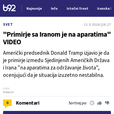
Najnovije
Info
Istočni front
Iranska kr
Nova vest
SVET
11.5.2026.
18:27
"Primirje sa Iranom je na aparatima"
VIDEO
Američki predsednik Donald Tramp izjavio je da
je primirje između Sjedinjenih Američkih Država
i Irana "na aparatima za održavanje života",
ocenjujući da je situacija izuzetno nestabilna.
Izvor:
Index.hr
Komentari
0
Sortiraj po: