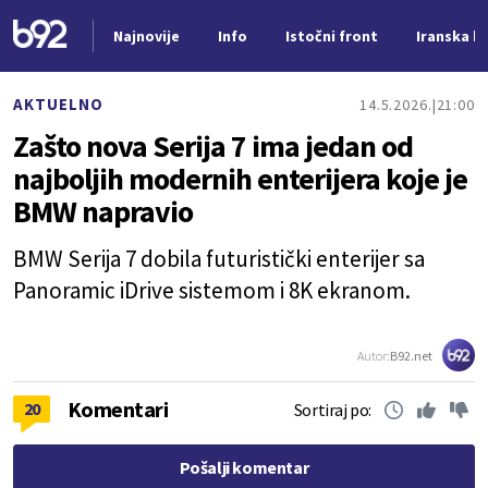
Najnovije
Info
Istočni front
Iranska kr
Nova vest
AKTUELNO
14.5.2026.
21:00
Zašto nova Serija 7 ima jedan od
najboljih modernih enterijera koje je
BMW napravio
BMW Serija 7 dobila futuristički enterijer sa
Panoramic iDrive sistemom i 8K ekranom.
Autor:
B92.net
Komentari
20
Sortiraj po:
Pošalji komentar