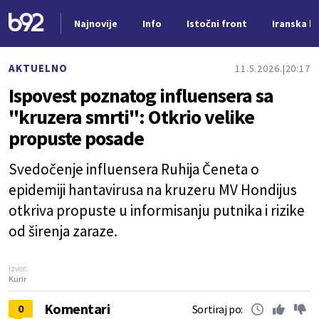
Najnovije
Info
Istočni front
Iranska kr
Nova vest
AKTUELNO
11.5.2026.
20:17
Ispovest poznatog influensera sa
"kruzera smrti": Otkrio velike
propuste posade
Svedočenje influensera Ruhija Čeneta o
epidemiji hantavirusa na kruzeru MV Hondijus
otkriva propuste u informisanju putnika i rizike
od širenja zaraze.
Izvor:
Kurir
Komentari
0
Sortiraj po: