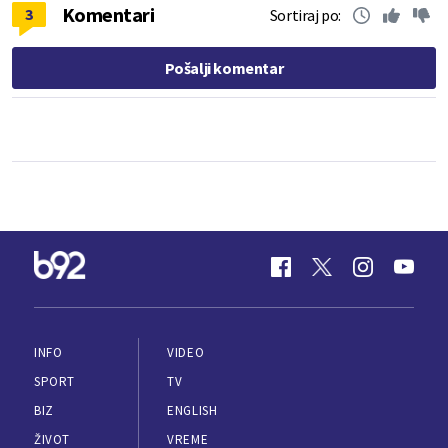
Komentari
3
Sortiraj po:
Pošalji komentar
INFO
VIDEO
SPORT
TV
BIZ
ENGLISH
ŽIVOT
VREME