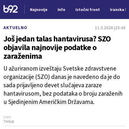
Najnovije
Info
Istočni front
Iranska kr
Nova vest
AKTUELNO
11.5.2026.
15:43
Još jedan talas hantavirusa? SZO
objavila najnovije podatke o
zaraženima
U ažuriranom izveštaju Svetske zdravstvene
organizacije (SZO) danas je navedeno da je do
sada prijavljeno devet slučajeva zaraze
hantavirusom, bez podataka o broju zaraženih
u Sjedinjenim Američkim Državama.
Izvor:
Tanjug