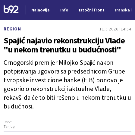
Najnovije
Info
Istočni front
Iranska kr
Nova vest
REGION
11.5.2026.
14:54
Spajić najavio rekonstrukciju Vlade
"u nekom trenutku u budućnosti"
Crnogorski premijer Milojko Spajić nakon
potpisivanja ugovora sa predsednicom Grupe
Evropske investicione banke (EIB) ponovo je
govorio o rekonstrukciji aktuelne Vlade,
rekavši da će to biti rešeno u nekom trenutku u
budućnosi.
Izvor:
Tanjug