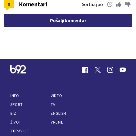
Komentari
0
Sortiraj po:
Pošalji komentar
INFO
VIDEO
SPORT
TV
BIZ
ENGLISH
ŽIVOT
VREME
ZDRAVLJE