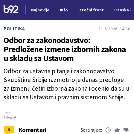
Najnovije
Info
Istočni front
Iranska kr
Nova vest
POLITIKA
11.5.2026.
14:30
Odbor za zakonodavstvo:
Predložene izmene izbornih zakona
u skladu sa Ustavom
Odbor za ustavna pitanja i zakonodavstvo
Skupštine Srbije razmotrio je danas predloge
za izmenu četiri izborna zakona i ocenio da su u
skladu sa Ustavom i pravnim sistemom Srbije.
Izvor:
Telegraf
Komentari
0
Sortiraj po: