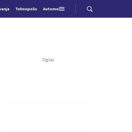
vanja
Tehnopolis
Automobili