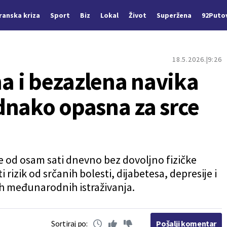
Iranska kriza
Sport
Biz
Lokal
Život
Superžena
92Puto
18.5.2026.
9:26
 i bezazlena navika
dnako opasna za srce
 od osam sati dnevno bez dovoljno fizičke
rizik od srčanih bolesti, dijabetesa, depresije i
ih međunarodnih istraživanja.
Sortiraj po:
Pošalji komentar