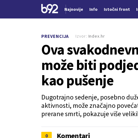
Najnovije
Info
Istočni front
Nova vest
Izvor:
Index.hr
PREVENCIJA
Ova svakodnevna
može biti podje
kao pušenje
Dugotrajno sedenje, posebno duže
aktivnosti, može značajno povećati 
prerane smrti, pokazuje više velik
Komentari
0