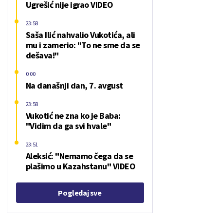
Ugrešić nije igrao VIDEO
23:58
Saša Ilić nahvalio Vukotića, ali
mu i zamerio: "To ne sme da se
dešava!"
0:00
Na današnji dan, 7. avgust
23:58
Vukotić ne zna ko je Baba:
"Vidim da ga svi hvale"
23:51
Aleksić: "Nemamo čega da se
plašimo u Kazahstanu" VIDEO
Pogledaj sve