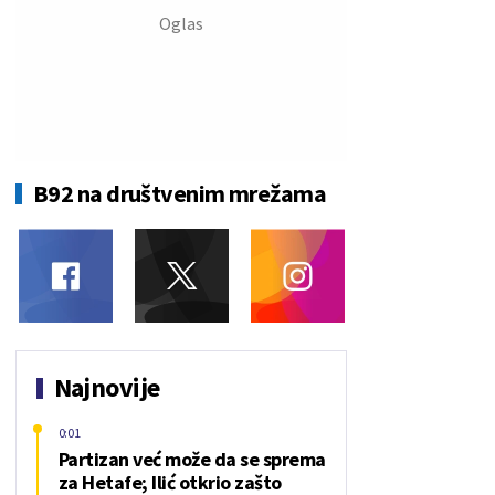
B92 na društvenim mrežama
Najnovije
0:01
Partizan već može da se sprema
za Hetafe; Ilić otkrio zašto