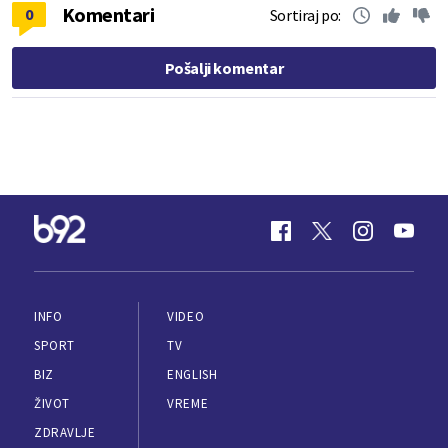
Komentari
0
Sortiraj po:
Pošalji komentar
INFO
VIDEO
SPORT
TV
BIZ
ENGLISH
ŽIVOT
VREME
ZDRAVLJE