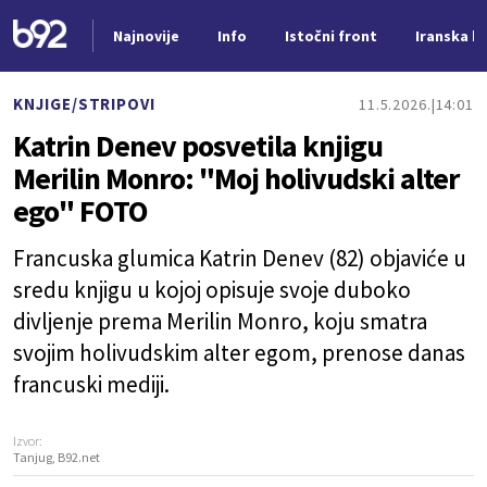
Najnovije
Info
Istočni front
Iranska kr
Nova vest
KNJIGE/STRIPOVI
11.5.2026.
14:01
Katrin Denev posvetila knjigu
Merilin Monro: "Moj holivudski alter
ego" FOTO
Francuska glumica Katrin Denev (82) objaviće u
sredu knjigu u kojoj opisuje svoje duboko
divljenje prema Merilin Monro, koju smatra
svojim holivudskim alter egom, prenose danas
francuski mediji.
Izvor:
Tanjug, B92.net