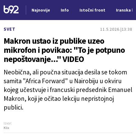
Najnovije
Info
Istočni front
Iranska kr
Nova vest
SVET
11.5.2026.
13:38
Makron ustao iz publike uzeo
mikrofon i povikao: "To je potpuno
nepoštovanje..." VIDEO
Neobična, ali poučna situacija desila se tokom
samita "Africa Forward" u Nairobiju u okviru
kojeg učestvuje i francuski predsednik Emanuel
Makron, koji je očitao lekciju nepristojnoj
publici.
Izvor:
Klix