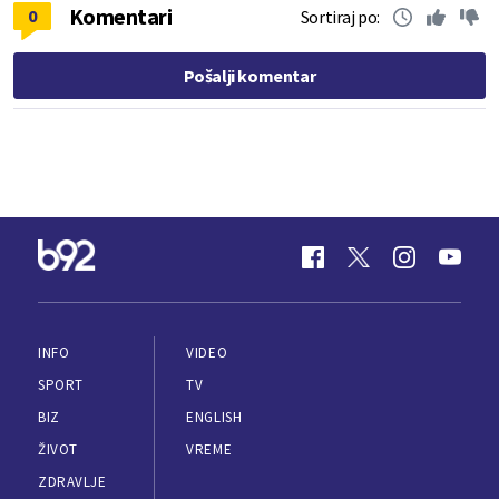
Komentari
0
Sortiraj po:
Pošalji komentar
INFO
VIDEO
SPORT
TV
BIZ
ENGLISH
ŽIVOT
VREME
ZDRAVLJE