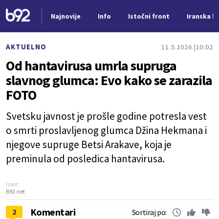
Najnovije
Info
Istočni front
Iranska kr
Nova vest
AKTUELNO
11.5.2026.
10:02
Od hantavirusa umrla supruga
slavnog glumca: Evo kako se zarazila
FOTO
Svetsku javnost je prošle godine potresla vest
o smrti proslavljenog glumca Džina Hekmana i
njegove supruge Betsi Arakave, koja je
preminula od posledica hantavirusa.
Izvor:
B92.net
Komentari
2
Sortiraj po: