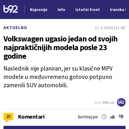
Najnovije
Info
Istočni front
Iranska kr
Nova vest
AKTUELNO
11.5.2026.
11:05
Volkswagen ugasio jedan od svojih
najpraktičnijih modela posle 23
godine
Naslednik nije planiran, jer su klasične MPV
modele u međuvremenu gotovo potpuno
zamenili SUV automobili.
Autor:
B92.net
Komentari
27
Sortiraj po: