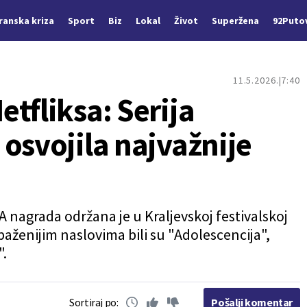
Iranska kriza
Sport
Biz
Lokal
Život
Superžena
92Puto
11.5.2026.
7:40
tfliksa: Serija
osvojila najvažnije
A nagrada održana je u Kraljevskoj festivalskoj
ženijim naslovima bili su "Adolescencija",
".
Sortiraj po:
Pošalji komentar