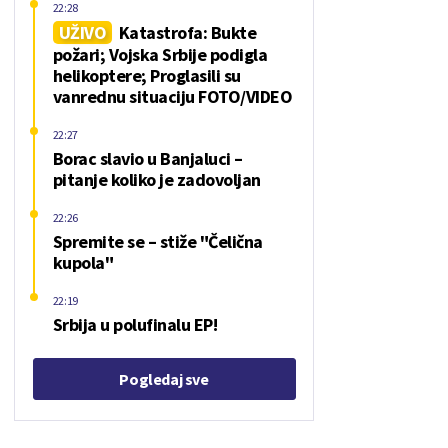
22:28
UŽIVO
Katastrofa: Bukte
požari; Vojska Srbije podigla
helikoptere; Proglasili su
vanrednu situaciju FOTO/VIDEO
22:27
Borac slavio u Banjaluci –
pitanje koliko je zadovoljan
22:26
Spremite se – stiže "Čelična
kupola"
22:19
Srbija u polufinalu EP!
Pogledaj sve