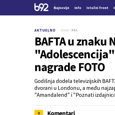
Najnovije
Info
Istočni front
Nova vest
Izvor:
Klix
AKTUELNO
BAFTA u znaku Ne
"Adolescencija" 
nagrade FOTO
Godišnja dodela televizijskih BAFT
dvorani u Londonu, a među najzapa
"Amandalend" i "Poznati izdajnici
Komentari
0