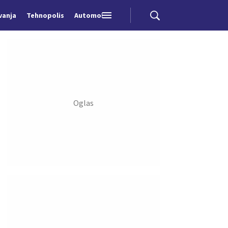
vanja
Tehnopolis
Automobili