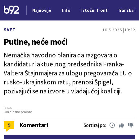
Najnovije
Info
Istočni front
Iranska kr
Nova vest
SVET
10.5.2026.
19:32
Putine, neće moći
Nemačka navodno planira da razgovara o
kandidaturi aktuelnog predsednika Franka-
Valtera Štajnmajera za ulogu pregovarača EU o
rusko-ukrajinskom ratu, prenosi Špigel,
pozivajući se na izvore u vladajućoj koaliciji.
Izvor:
Ukrainska pravda
Komentari
9
Sortiraj po: