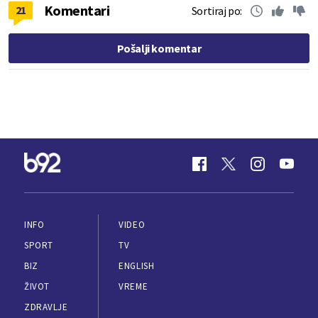
Komentari
21
Sortiraj po:
Pošalji komentar
INFO
VIDEO
SPORT
TV
BIZ
ENGLISH
ŽIVOT
VREME
ZDRAVLJE