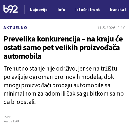
Najnovije
Info
Istočni front
Iranska kr
Nova vest
AKTUELNO
11.5.2026.
8:10
Prevelika konkurencija – na kraju će
ostati samo pet velikih proizvođača
automobila
Trenutno stanje nije održivo, jer se na tržištu
pojavljuje ogroman broj novih modela, dok
mnogi proizvođači prodaju automobile sa
minimalnom zaradom ili čak sa gubitkom samo
da bi opstali.
Izvor:
Revija HAK