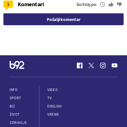
Komentari
1
Sortiraj po:
Pošalji komentar
INFO
VIDEO
SPORT
TV
BIZ
ENGLISH
ŽIVOT
VREME
ZDRAVLJE