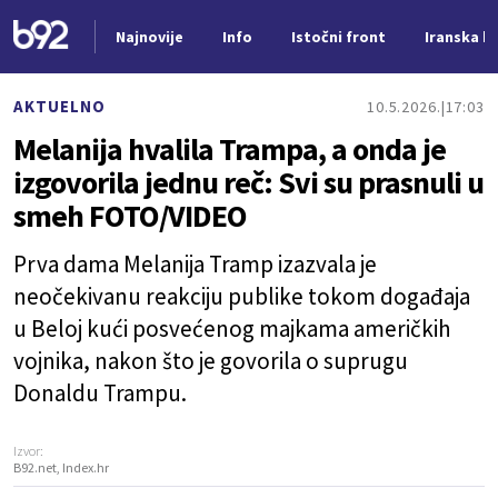
Najnovije
Info
Istočni front
Iranska kr
Nova vest
AKTUELNO
10.5.2026.
17:03
Melanija hvalila Trampa, a onda je
izgovorila jednu reč: Svi su prasnuli u
smeh FOTO/VIDEO
Prva dama Melanija Tramp izazvala je
neočekivanu reakciju publike tokom događaja
u Beloj kući posvećenog majkama američkih
vojnika, nakon što je govorila o suprugu
Donaldu Trampu.
Izvor:
B92.net, Index.hr