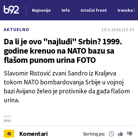
Najnovije
Info
Istočni front
Iranska kr
Nova vest
AKTUELNO
10.5.2026.
13:33
Da li je ovo "najluđi" Srbin? 1999.
godine krenuo na NATO bazu sa
flašom punom urina FOTO
Slavomir Ristović zvani Sandro iz Kraljeva
tokom NATO bombardovanja Srbije u vojnoj
bazi Avijano želeo je protivnike da gađa flašom
urina.
Izvor:
RINA
Komentari
41
Sortiraj po: