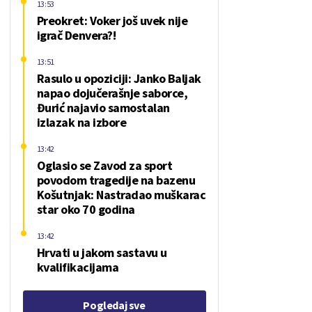
13:53
Preokret: Voker još uvek nije
igrač Denvera?!
13:51
Rasulo u opoziciji: Janko Baljak
napao dojučerašnje saborce,
Đurić najavio samostalan
izlazak na izbore
13:42
Oglasio se Zavod za sport
povodom tragedije na bazenu
Košutnjak: Nastradao muškarac
star oko 70 godina
13:42
Hrvati u jakom sastavu u
kvalifikacijama
Pogledaj sve