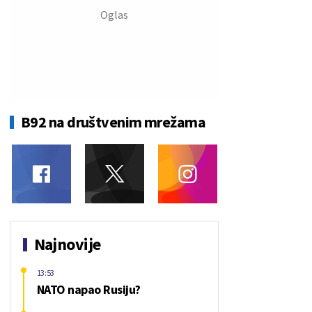
B92 na društvenim mrežama
Najnovije
13:53
NATO napao Rusiju?