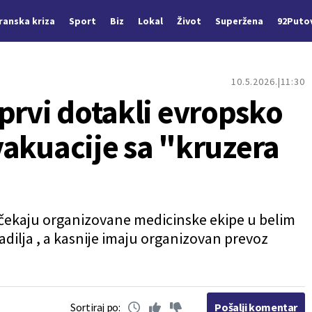
Iranska kriza
Sport
Biz
Lokal
Život
Superžena
92Puto
10.5.2026.
11:30
prvi dotakli evropsko
evakuacije sa "kruzera
čekaju organizovane medicinske ekipe u belim
adilja , a kasnije imaju organizovan prevoz
Sortiraj po:
Pošalji komentar