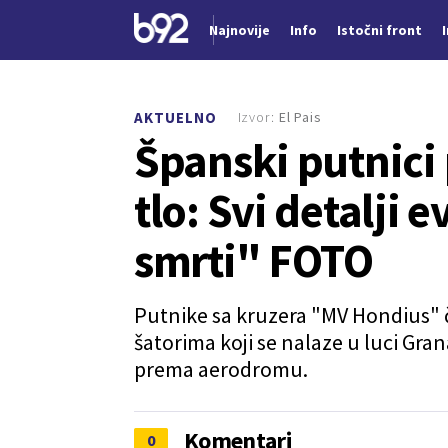
Najnovije
Info
Istočni front
Nova vest
Izvor:
El Pais
AKTUELNO
Španski putnici 
tlo: Svi detalji 
smrti" FOTO
Putnike sa kruzera "MV Hondius" 
šatorima koji se nalaze u luci Gran
prema aerodromu.
Komentari
0