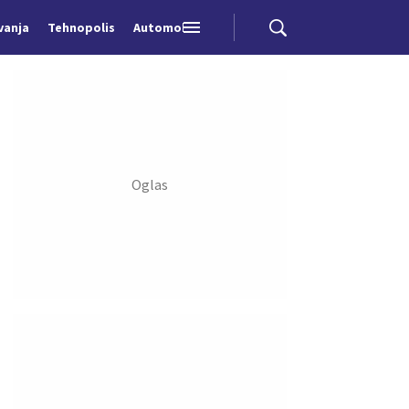
vanja
Tehnopolis
Automobili