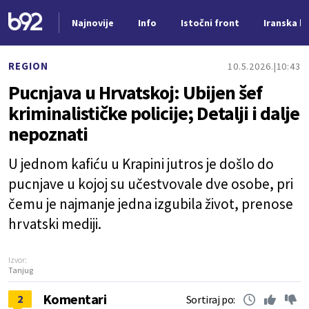
Najnovije
Info
Istočni front
Iranska kr
Nova vest
REGION
10.5.2026.
10:43
Pucnjava u Hrvatskoj: Ubijen šef
kriminalističke policije; Detalji i dalje
nepoznati
U jednom kafiću u Krapini jutros je došlo do
pucnjave u kojoj su učestvovale dve osobe, pri
čemu je najmanje jedna izgubila život, prenose
hrvatski mediji.
Izvor:
Tanjug
Komentari
2
Sortiraj po: