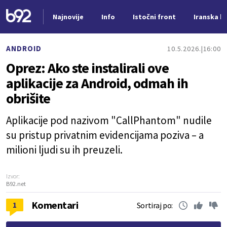
Najnovije
Info
Istočni front
Iranska kr
Nova vest
ANDROID
10.5.2026.
16:00
Oprez: Ako ste instalirali ove
aplikacije za Android, odmah ih
obrišite
Aplikacije pod nazivom "CallPhantom" nudile
su pristup privatnim evidencijama poziva – a
milioni ljudi su ih preuzeli.
Izvor:
B92.net
Komentari
1
Sortiraj po: