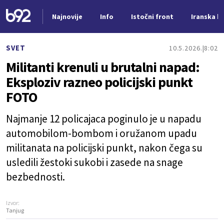
Najnovije
Info
Istočni front
Iranska kr
Nova vest
SVET
10.5.2026.
8:02
Militanti krenuli u brutalni napad:
Eksploziv razneo policijski punkt
FOTO
Najmanje 12 policajaca poginulo je u napadu
automobilom-bombom i oružanom upadu
militanata na policijski punkt, nakon čega su
usledili žestoki sukobi i zasede na snage
bezbednosti.
Izvor:
Tanjug