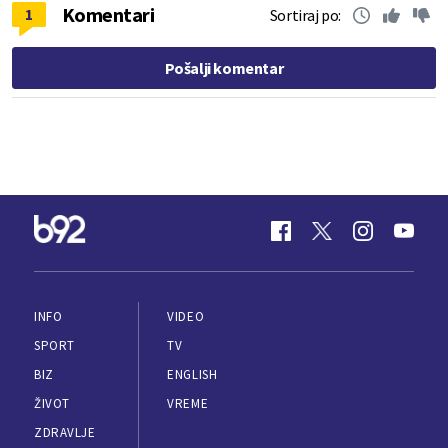
Komentari
1
Sortiraj po:
Pošalji komentar
INFO
VIDEO
SPORT
TV
BIZ
ENGLISH
ŽIVOT
VREME
ZDRAVLJE