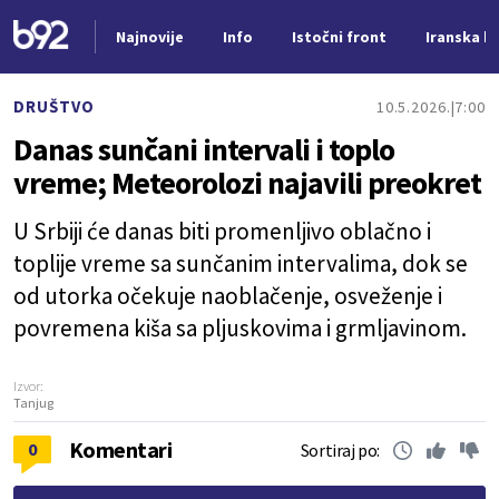
Najnovije
Info
Istočni front
Iranska kr
Nova vest
DRUŠTVO
10.5.2026.
7:00
Danas sunčani intervali i toplo
vreme; Meteorolozi najavili preokret
U Srbiji će danas biti promenljivo oblačno i
toplije vreme sa sunčanim intervalima, dok se
od utorka očekuje naoblačenje, osveženje i
povremena kiša sa pljuskovima i grmljavinom.
Izvor:
Tanjug
Komentari
0
Sortiraj po: