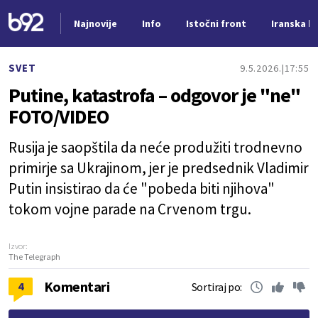
Najnovije
Info
Istočni front
Iranska kr
Nova vest
SVET
9.5.2026.
17:55
Putine, katastrofa – odgovor je "ne"
FOTO/VIDEO
Rusija je saopštila da neće produžiti trodnevno
primirje sa Ukrajinom, jer je predsednik Vladimir
Putin insistirao da će "pobeda biti njihova"
tokom vojne parade na Crvenom trgu.
Izvor:
The Telegraph
Komentari
4
Sortiraj po: