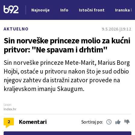
Najnovije
Info
Istočni front
Iranska kr
Nova vest
AKTUELNO
9.5.2026.
19:12
Sin norveške princeze molio za kućni
pritvor: "Ne spavam i drhtim"
Sin norveške princeze Mete-Marit, Marius Borg
Hojbi, ostaće u pritvoru nakon što je sud odbio
njegov zahtev da istražni zatvor provede na
kraljevskom imanju Skaugum.
Izvor:
Index.hr
Komentari
2
Sortiraj po: