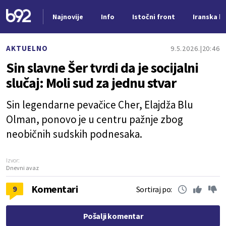
Najnovije
Info
Istočni front
Iranska kr
Nova vest
AKTUELNO
9.5.2026.
20:46
Sin slavne Šer tvrdi da je socijalni
slučaj: Moli sud za jednu stvar
Sin legendarne pevačice Cher, Elajdža Blu
Olman, ponovo je u centru pažnje zbog
neobičnih sudskih podnesaka.
Izvor:
Dnevni avaz
Komentari
9
Sortiraj po:
Pošalji komentar