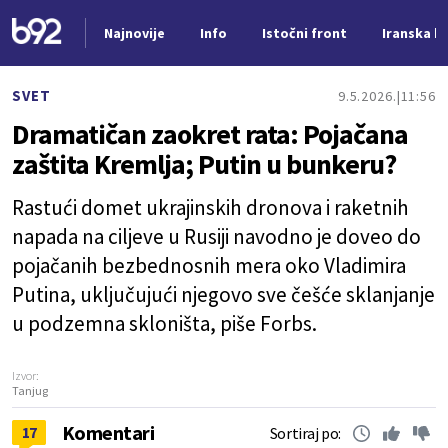
Najnovije
Info
Istočni front
Iranska kr
Nova vest
SVET
9.5.2026.
11:56
Dramatičan zaokret rata: Pojačana
zaštita Kremlja; Putin u bunkeru?
Rastući domet ukrajinskih dronova i raketnih
napada na ciljeve u Rusiji navodno je doveo do
pojačanih bezbednosnih mera oko Vladimira
Putina, uključujući njegovo sve češće sklanjanje
u podzemna skloništa, piše Forbs.
Izvor:
Tanjug
Komentari
17
Sortiraj po: