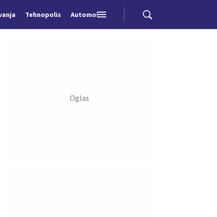
vanja
Tehnopolis
Automobili