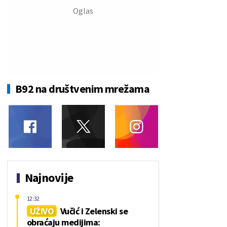
B92 na društvenim mrežama
Najnovije
12:32
UŽIVO
Vučić i Zelenski se
obraćaju medijima: