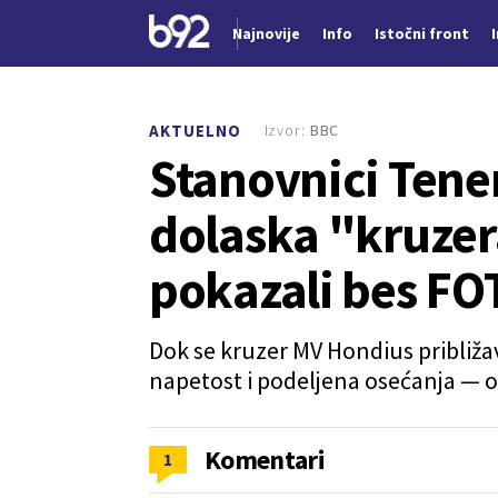
Najnovije
Info
Istočni front
Nova vest
Izvor:
BBC
AKTUELNO
Stanovnici Tener
dolaska "kruzer
pokazali bes FO
Dok se kruzer MV Hondius približ
napetost i podeljena osećanja — o
Komentari
1