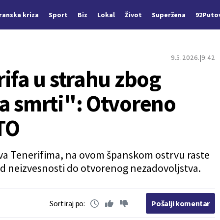
Iranska kriza
Sport
Biz
Lokal
Život
Superžena
92Puto
9.5.2026.
9:42
ifa u strahu zbog
a smrti": Otvoreno
TO
ava Tenerifima, na ovom španskom ostrvu raste
d neizvesnosti do otvorenog nezadovoljstva.
Sortiraj po:
Pošalji komentar