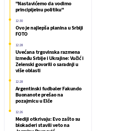
"Nastavićemo da vodimo
principijelnu politiku"
12:30
Ovo je najlepša planina u Srbiji
FOTO
12:28
Uvećana trgovinska razmena
između Srbije i Ukrajine: Vučić i
Zelenski govorili o saradnji u
više oblasti
12:28
Argentinski fudbaler Fakundo
Buonanote prešao na
pozajmicu u Elče
12:26
Mediji otkrivaju: Evo zašto su
blokaderi stavili veto na