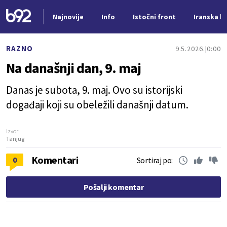
Najnovije
Info
Istočni front
Iranska kr
Nova vest
RAZNO
9.5.2026.
0:00
Na današnji dan, 9. maj
Danas je subota, 9. maj. Ovo su istorijski
događaji koji su obeležili današnji datum.
Izvor:
Tanjug
Komentari
0
Sortiraj po:
Pošalji komentar