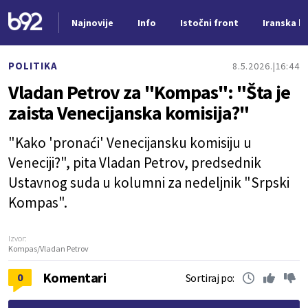
Najnovije
Info
Istočni front
Iranska kr
Nova vest
POLITIKA
8.5.2026.
16:44
Vladan Petrov za "Kompas": "Šta je
zaista Venecijanska komisija?"
"Kako 'pronaći' Venecijansku komisiju u
Veneciji?", pita Vladan Petrov, predsednik
Ustavnog suda u kolumni za nedeljnik "Srpski
Kompas".
Izvor:
Kompas/Vladan Petrov
Komentari
0
Sortiraj po: