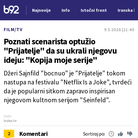
Najnovije
Info
Istočni front
Iranska kr
Nova vest
FILM/TV
9.5.2026.
11:40
Poznati scenarista optužio
"Prijatelje" da su ukrali njegovu
ideju: "Kopija moje serije"
Džeri Sajnfild "bocnuo" je "Prijatelje" tokom
nastupa na festivalu "Netflix Is a Joke", tvrdeći
da je popularni sitkom zapravo inspirisan
njegovom kultnom serijom "Seinfeld".
Izvor:
Index.hr
Komentari
2
Sortiraj po: