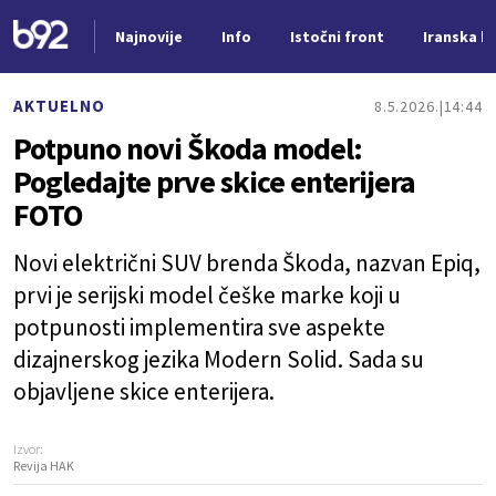
Najnovije
Info
Istočni front
Iranska kr
Nova vest
AKTUELNO
8.5.2026.
14:44
Potpuno novi Škoda model:
Pogledajte prve skice enterijera
FOTO
Novi električni SUV brenda Škoda, nazvan Epiq,
prvi je serijski model češke marke koji u
potpunosti implementira sve aspekte
dizajnerskog jezika Modern Solid. Sada su
objavljene skice enterijera.
Izvor:
Revija HAK