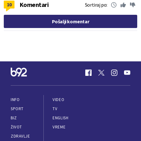
Komentari
10
Sortiraj po:
Pošalji komentar
INFO
VIDEO
SPORT
TV
BIZ
ENGLISH
ŽIVOT
VREME
ZDRAVLJE