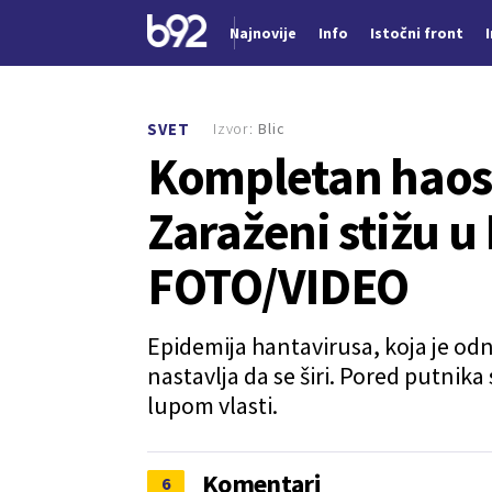
Najnovije
Info
Istočni front
Nova vest
Izvor:
Blic
SVET
Kompletan haos
Zaraženi stižu u
FOTO/VIDEO
Epidemija hantavirusa, koja je odn
nastavlja da se širi. Pored putnika
lupom vlasti.
Komentari
6