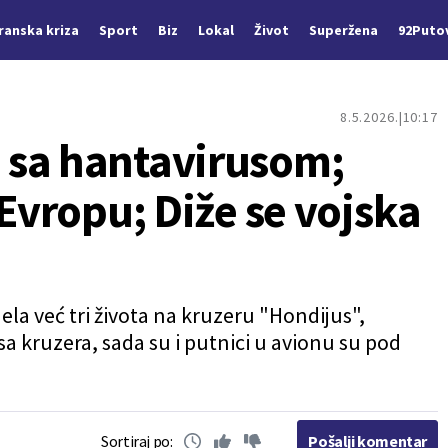
Iranska kriza
Sport
Biz
Lokal
Život
Superžena
92Puto
8.5.2026.
10:17
 sa hantavirusom;
 Evropu; Diže se vojska
ela već tri života na kruzeru "Hondijus",
 sa kruzera, sada su i putnici u avionu su pod
Sortiraj po:
Pošalji komentar