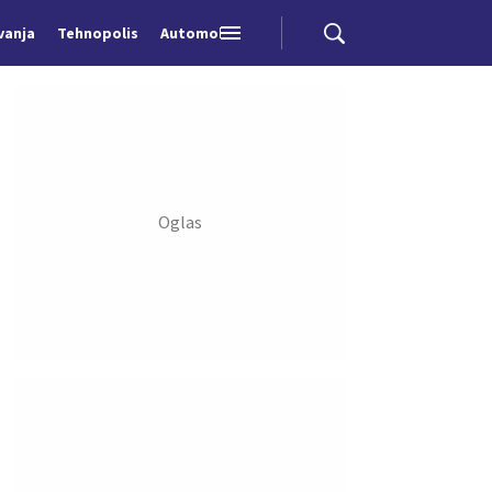
vanja
Tehnopolis
Automobili