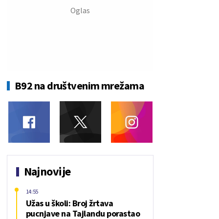
B92 na društvenim mrežama
Najnovije
14:55
Užas u školi: Broj žrtava
pucnjave na Tajlandu porastao