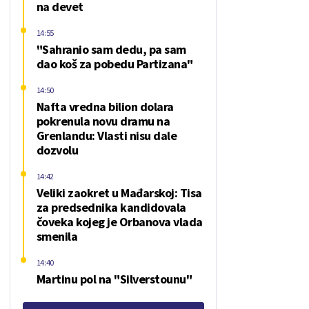
na devet
14:55
"Sahranio sam dedu, pa sam
dao koš za pobedu Partizana"
14:50
Nafta vredna bilion dolara
pokrenula novu dramu na
Grenlandu: Vlasti nisu dale
dozvolu
14:42
Veliki zaokret u Mađarskoj: Tisa
za predsednika kandidovala
čoveka kojeg je Orbanova vlada
smenila
14:40
Martinu pol na "Silverstounu"