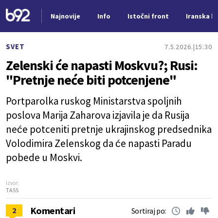
Najnovije
Info
Istočni front
Iranska kr
Nova vest
SVET
7.5.2026.
15:30
Zelenski će napasti Moskvu?; Rusi:
"Pretnje neće biti potcenjene"
Portparolka ruskog Ministarstva spoljnih
poslova Marija Zaharova izjavila je da Rusija
neće potceniti pretnje ukrajinskog predsednika
Volodimira Zelenskog da će napasti Paradu
pobede u Moskvi.
Izvor:
TASS
Komentari
2
Sortiraj po: