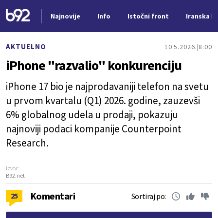
Najnovije
Info
Istočni front
Iranska kr
Nova vest
AKTUELNO
10.5.2026.
8:00
iPhone "razvalio" konkurenciju
iPhone 17 bio je najprodavaniji telefon na svetu
u prvom kvartalu (Q1) 2026. godine, zauzevši
6% globalnog udela u prodaji, pokazuju
najnoviji podaci kompanije Counterpoint
Research.
Izvor:
B92.net
Komentari
25
Sortiraj po: