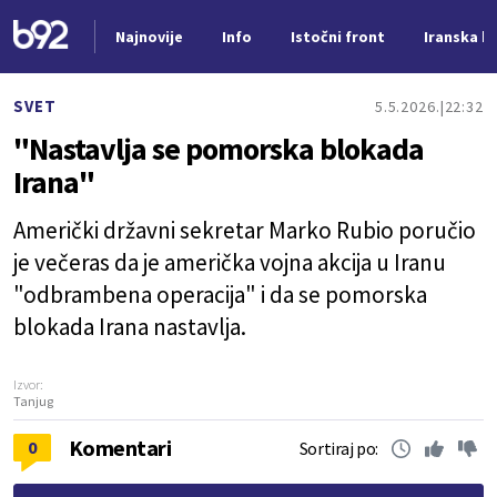
Najnovije
Info
Istočni front
Iranska kr
Nova vest
SVET
5.5.2026.
22:32
"Nastavlja se pomorska blokada
Irana"
Američki državni sekretar Marko Rubio poručio
je večeras da je američka vojna akcija u Iranu
"odbrambena operacija" i da se pomorska
blokada Irana nastavlja.
Izvor:
Tanjug
Komentari
0
Sortiraj po: