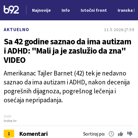
Najnovije
Info
Istočni front
Iranska kr
Nova vest
AKTUELNO
11.5.2026.
7:59
Sa 42 godine saznao da ima autizam
i ADHD: "Mali ja je zaslužio da zna"
VIDEO
Amerikanac Tajler Barnet (42) tek je nedavno
saznao da ima autizam i ADHD, nakon decenija
pogrešnih dijagnoza, pogrešnog lečenja i
osećaja nepripadanja.
Izvor:
Index.hr
Komentari
1
Sortiraj po: