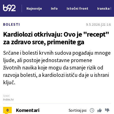
Najnovije
Info
Istočni front
Iranska kr
Nova vest
BOLESTI
9.5.2026.
21:16
Kardiolozi otkrivaju: Ovo je "recept"
za zdravo srce, primenite ga
Srčane i bolesti krvnih sudova pogađaju mnoge
ljude, ali postoje jednostavne promene
životnih navika koje mogu da smanje rizik od
razvoja bolesti, a kardiolozi ističu da je u ishrani
ključ.
Izvor:
Index.hr
Komentari
0
Sortiraj po: