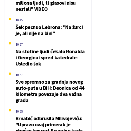
miliona ljudi, ti glasovi nisu
nestali" VIDEO
10:45
Šek pecnuo Lebrona: "Na žurci
je, ali nije na bini"
10:57
Na stotine ljudi čekalo Ronalda
i Georginu ispred katedrale:
Usledio šok
10:57
Sve spremno za gradnju novog
auto-puta u BiH: Deonica od 44
kilometra povezuje dva važna
grada
10:55
Brnabić odbrusila Milivojeviću:
"Upravo ovaj primerak je
obećao koncert Severine kada