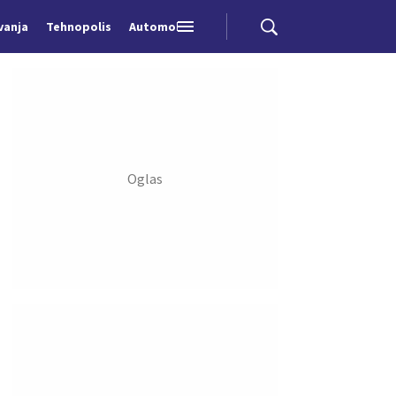
vanja
Tehnopolis
Automobili