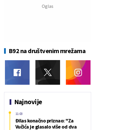
B92 na društvenim mrežama
Najnovije
11:03
Đilas konačno priznao: "Za
Vučića je glasalo više od dva