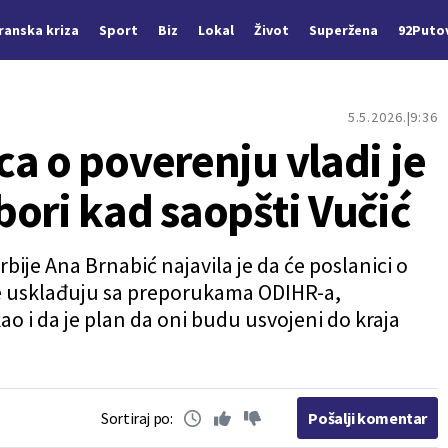
Iranska kriza
Sport
Biz
Lokal
Život
Superžena
92Puto
5.5.2026.
9:36
a o poverenju vladi je
ori kad saopšti Vučić
ije Ana Brnabić najavila je da će poslanici o
e usklađuju sa preporukama ODIHR-a,
kao i da je plan da oni budu usvojeni do kraja
Sortiraj po:
Pošalji komentar