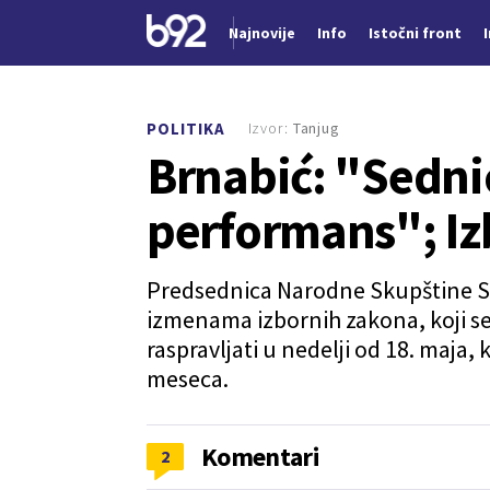
Najnovije
Info
Istočni front
Nova vest
Izvor:
Tanjug
POLITIKA
Brnabić: "Sednic
performans"; Izb
Predsednica Narodne Skupštine Srb
izmenama izbornih zakona, koji s
raspravljati u nedelji od 18. maja, 
meseca.
Komentari
2