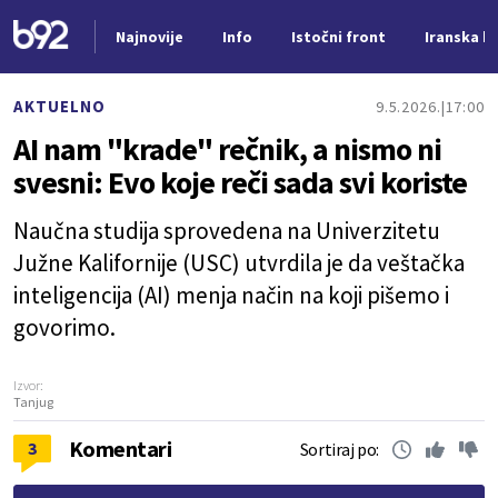
Najnovije
Info
Istočni front
Iranska kr
Nova vest
AKTUELNO
9.5.2026.
17:00
AI nam "krade" rečnik, a nismo ni
svesni: Evo koje reči sada svi koriste
Naučna studija sprovedena na Univerzitetu
Južne Kalifornije (USC) utvrdila je da veštačka
inteligencija (AI) menja način na koji pišemo i
govorimo.
Izvor:
Tanjug
Komentari
3
Sortiraj po: