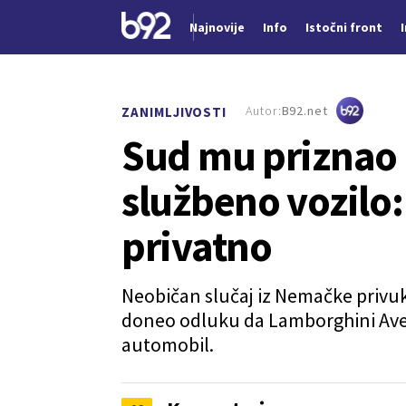
Najnovije
Info
Istočni front
Nova vest
Autor:
B92.net
ZANIMLJIVOSTI
Sud mu priznao
službeno vozilo: 
privatno
Neobičan slučaj iz Nemačke privuk
doneo odluku da Lamborghini Ave
automobil.