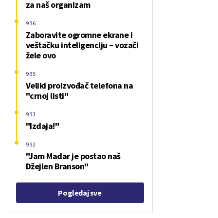
za naš organizam
9:36
Zaboravite ogromne ekrane i
veštačku inteligenciju – vozači
žele ovo
9:35
Veliki proizvođač telefona na
"crnoj listi"
9:33
"Izdaja!"
9:32
"Jam Madar je postao naš
Džejlen Branson"
Pogledaj sve