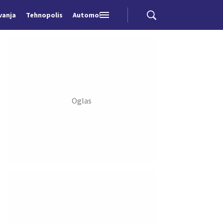
vanja
Tehnopolis
Automobili