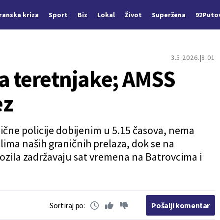
Iranska kriza
Sport
Biz
Lokal
Život
Superžena
92Puto
3.5.2026.
8:01
a teretnjake; AMSS
ez
čne policije dobijenim u 5.15 časova, nema
ima naših graničnih prelaza, dok se na
vozila zadržavaju sat vremena na Batrovcima i
Sortiraj po:
Pošalji komentar