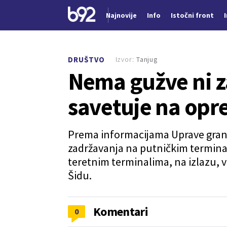
Najnovije
Info
Istočni front
Nova vest
Izvor:
Tanjug
DRUŠTVO
Nema gužve ni z
savetuje na opr
Prema informacijama Uprave grani
zadržavanja na putničkim terminal
teretnim terminalima, na izlazu, 
Šidu.
Komentari
0