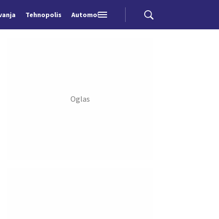
vanja
Tehnopolis
Automobili