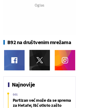
B92 na društvenim mrežama
Najnovije
0:01
Partizan već može da se sprema
za Hetafe; Ilić otkrio zašto