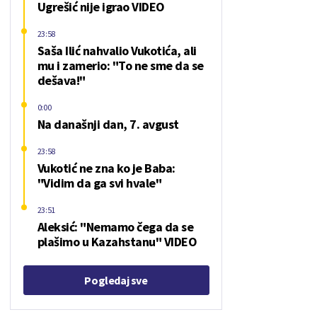
Ugrešić nije igrao VIDEO
23:58
Saša Ilić nahvalio Vukotića, ali
mu i zamerio: "To ne sme da se
dešava!"
0:00
Na današnji dan, 7. avgust
23:58
Vukotić ne zna ko je Baba:
"Vidim da ga svi hvale"
23:51
Aleksić: "Nemamo čega da se
plašimo u Kazahstanu" VIDEO
Pogledaj sve