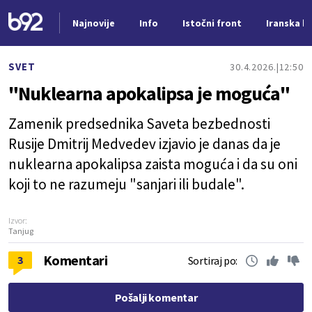
Najnovije
Info
Istočni front
Iranska kr
Nova vest
SVET
30.4.2026.
12:50
"Nuklearna apokalipsa je moguća"
Zamenik predsednika Saveta bezbednosti
Rusije Dmitrij Medvedev izjavio je danas da je
nuklearna apokalipsa zaista moguća i da su oni
koji to ne razumeju "sanjari ili budale".
Izvor:
Tanjug
Komentari
3
Sortiraj po:
Pošalji komentar