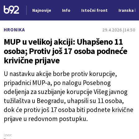
Najnovije
Info
Istočni front
Iranska kr
Nova vest
HRONIKA
29.4.2026.
14:50
MUP u velikoj akciji: Uhapšeno 11
osoba; Protiv još 17 osoba podneće
krivične prijave
U nastavku akcije borbe protiv korupcije,
pripadnici MUP-a, po nalogu Posebnog
odeljenja za suzbijanje korupcije Višeg javnog
tužilaštva u Beogradu, uhapsili su 11 osoba,
dok će protiv još 17 osoba biti podnete krivične
prijave u redovnom postupku.
Izvor: