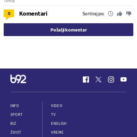
Tanjug
Komentari
0
Sortiraj po:
Pošalji komentar
INFO
VIDEO
SPORT
TV
BIZ
ENGLISH
ŽIVOT
VREME