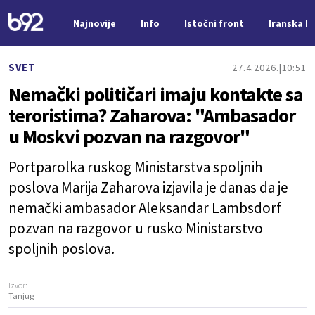
Najnovije
Info
Istočni front
Iranska kr
Nova vest
SVET
27.4.2026.
10:51
Nemački političari imaju kontakte sa
teroristima? Zaharova: "Ambasador
u Moskvi pozvan na razgovor"
Portparolka ruskog Ministarstva spoljnih
poslova Marija Zaharova izjavila je danas da je
nemački ambasador Aleksandar Lambsdorf
pozvan na razgovor u rusko Ministarstvo
spoljnih poslova.
Izvor:
Tanjug