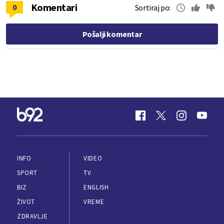
Komentari
0
Sortiraj po:
Pošalji komentar
INFO
VIDEO
SPORT
TV
BIZ
ENGLISH
ŽIVOT
VREME
ZDRAVLJE