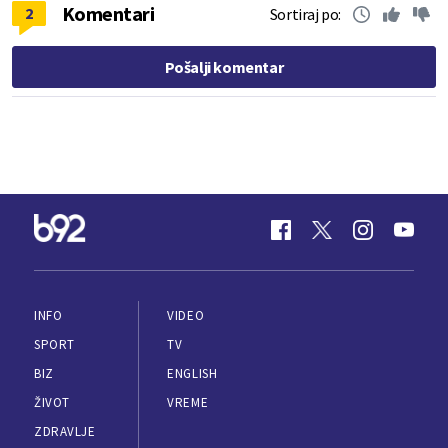
Komentari
2
Sortiraj po:
Pošalji komentar
INFO
VIDEO
SPORT
TV
BIZ
ENGLISH
ŽIVOT
VREME
ZDRAVLJE