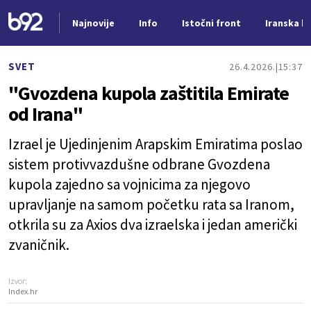
Najnovije
Info
Istočni front
Iranska kr
Nova vest
SVET
26.4.2026.
15:37
"Gvozdena kupola zaštitila Emirate
od Irana"
Izrael je Ujedinjenim Arapskim Emiratima poslao
sistem protivvazdušne odbrane Gvozdena
kupola zajedno sa vojnicima za njegovo
upravljanje na samom početku rata sa Iranom,
otkrila su za Axios dva izraelska i jedan američki
zvaničnik.
Izvor:
Index.hr