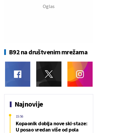
B92 na društvenim mrežama
Najnovije
15:56
Kopaonik dobija nove ski-staze:
U posao vredan više od pola