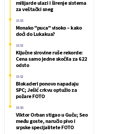
milijarde ulazi i širenje sistema
za veštački sneg
15:55
Monako "puca" visoko – kako
doći do Lukakua?
15:53
Ključne sirovine ruše rekorde:
Cena samo jedne skočila za 622
odsto
15:52
Blokaderi ponovo napadaju
SPC; Ješić crkvu optužio za
požare FOTO
15:50
Viktor Orban stigao u Guču; Seo
među goste, naručio pivo i
srpske specijalitete FOTO