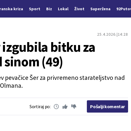
Iranska kriza
Sport
Biz
Lokal
Život
Superžena
92Puto
25.4.2026.
14:28
 izgubila bitku za
d sinom (49)
ev pevačice Šer za privremeno starateljstvo nad
 Olmana.
Sortiraj po:
Pošalji komentar