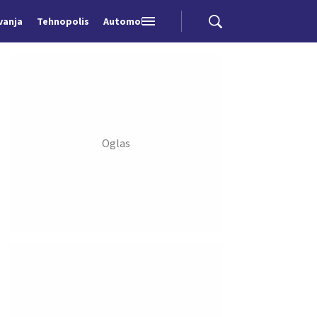
vanja
Tehnopolis
Automobili