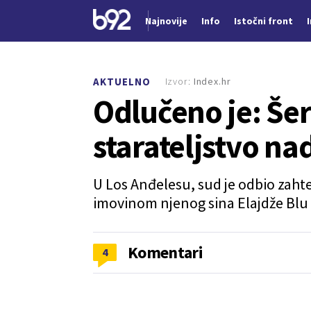
Najnovije
Info
Istočni front
Nova vest
Izvor:
Index.hr
AKTUELNO
Odlučeno je: Šer
starateljstvo na
U Los Anđelesu, sud je odbio zaht
imovinom njenog sina Elajdže Blu
Komentari
4