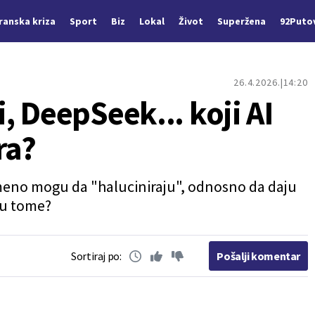
Iranska kriza
Sport
Biz
Lokal
Život
Superžena
92Puto
26.4.2026.
14:20
 DeepSeek... koji AI
ra?
emeno mogu da "haluciniraju", odnosno da daju
 u tome?
Sortiraj po:
Pošalji komentar