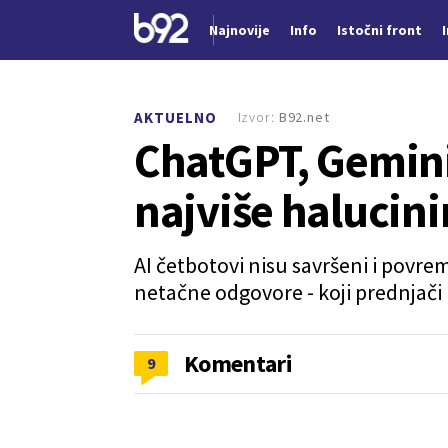
Najnovije
Info
Istočni front
Nova vest
Izvor:
B92.net
AKTUELNO
ChatGPT, Gemini,
najviše halucini
AI četbotovi nisu savršeni i povr
netačne odgovore - koji prednjači
Komentari
9