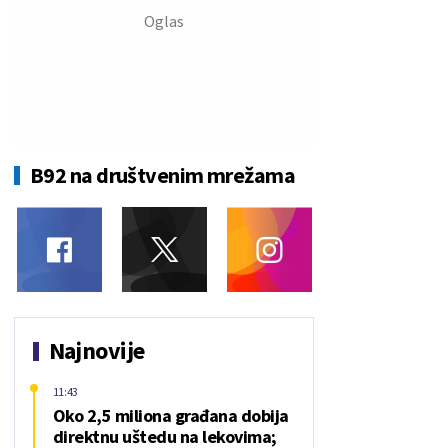
B92 na društvenim mrežama
Najnovije
11:43
Oko 2,5 miliona građana dobija
direktnu uštedu na lekovima;