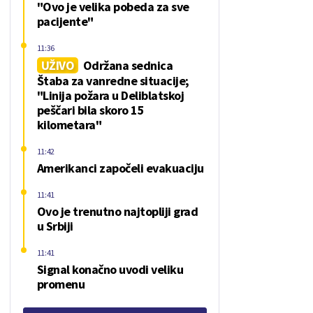
"Ovo je velika pobeda za sve
pacijente"
11:36
UŽIVO
Održana sednica
Štaba za vanredne situacije;
"Linija požara u Deliblatskoj
peščari bila skoro 15
kilometara"
11:42
Amerikanci započeli evakuaciju
11:41
Ovo je trenutno najtopliji grad
u Srbiji
11:41
Signal konačno uvodi veliku
promenu