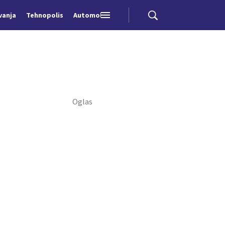
vanja
Tehnopolis
Automobili