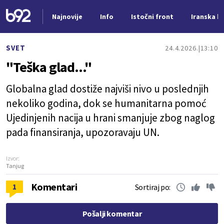
Najnovije
Info
Istočni front
Iranska kr
Nova vest
SVET
24.4.2026.
13:10
"Teška glad..."
Globalna glad dostiže najviši nivo u poslednjih
nekoliko godina, dok se humanitarna pomoć
Ujedinjenih nacija u hrani smanjuje zbog naglog
pada finansiranja, upozoravaju UN.
Izvor:
Tanjug
Komentari
1
Sortiraj po:
Pošalji komentar