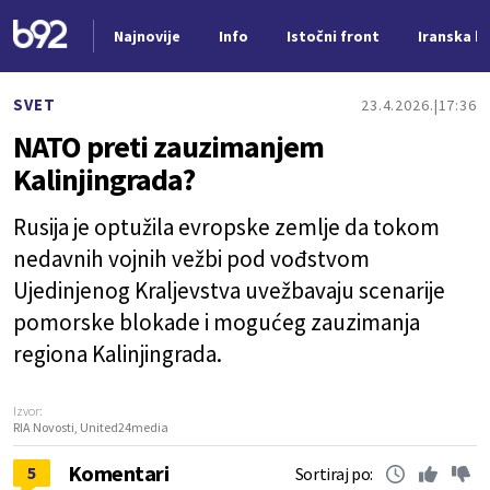
Najnovije
Info
Istočni front
Iranska kr
Nova vest
SVET
23.4.2026.
17:36
NATO preti zauzimanjem
Kalinjingrada?
Rusija je optužila evropske zemlje da tokom
nedavnih vojnih vežbi pod vođstvom
Ujedinjenog Kraljevstva uvežbavaju scenarije
pomorske blokade i mogućeg zauzimanja
regiona Kalinjingrada.
Izvor:
RIA Novosti, United24media
Komentari
5
Sortiraj po: