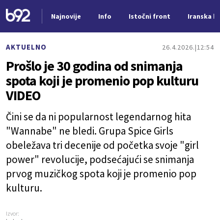
Najnovije
Info
Istočni front
Iranska kr
Nova vest
AKTUELNO
26.4.2026.
12:54
Prošlo je 30 godina od snimanja
spota koji je promenio pop kulturu
VIDEO
Čini se da ni popularnost legendarnog hita
"Wannabe" ne bledi. Grupa Spice Girls
obeležava tri decenije od početka svoje "girl
power" revolucije, podsećajući se snimanja
prvog muzičkog spota koji je promenio pop
kulturu.
Izvor: