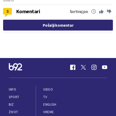
Index.hr
Komentari
3
Sortiraj po:
Pošalji komentar
INFO
VIDEO
SPORT
TV
BIZ
ENGLISH
ŽIVOT
VREME